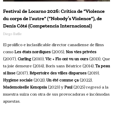
Festival de Locarno 2026: Crítica de “Violence
du corps de l'autre” (“Nobody’s Violence”), de
Denis Côté (Competencia Internacional)
Diego Batlle
El prolífico e inclasificable director canadiense de films
como
Les états nordiques
(2005),
Nos vies privées
(2007),
Curling
(2010),
Vic + Flo ont vu un ours
(2013), Que
ta joie demeure (2014), Boris sans Béatrice (2014),
Ta peau
si lisse
(2017),
Répertoire des villes disparues
(2019),
Hygiène sociale
(2021),
Un été comme ça
(2022),
Mademoiselle Kenopsia
(2023) y
Paul
(2025) regresó a la
muestra suiza con otra de sus provocadoras e incómodas
apuestas.