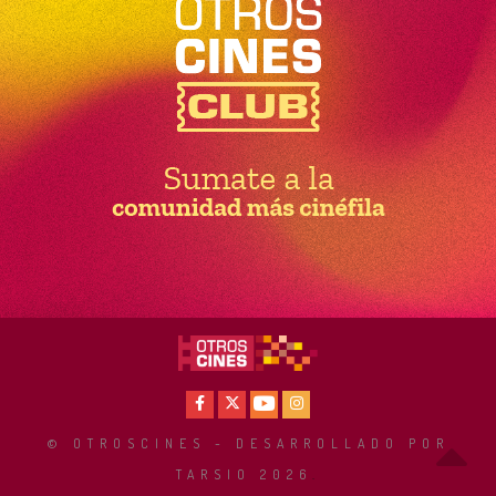
Facebook
X
Youtube
Instagram
© OTROSCINES - DESARROLLADO POR
TARSIO 2026
.