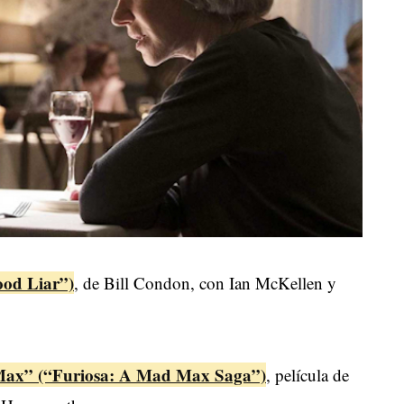
ood Liar”)
, de Bill Condon, con Ian McKellen y
d Max” (“Furiosa: A Mad Max Saga”)
, película de