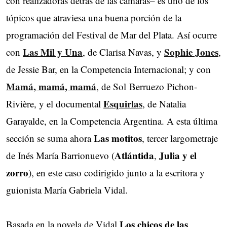
con realizadoras detrás de las cámaras– es uno de los
tópicos que atraviesa una buena porción de la
programación del Festival de Mar del Plata. Así ocurre
Las Mil y Una
Sophie Jones
con
, de Clarisa Navas, y
,
de Jessie Bar, en la Competencia Internacional; y con
Mamá, mamá, mamá
, de Sol Berruezo Pichon-
Esquirlas
Rivière, y el documental
, de Natalia
Garayalde, en la Competencia Argentina. A esta última
Las motitos
sección se suma ahora
, tercer largometraje
Atlántida
Julia y el
de Inés María Barrionuevo (
,
zorro
), en este caso codirigido junto a la escritora y
guionista María Gabriela Vidal.
Los chicos de las
Basada en la novela de Vidal