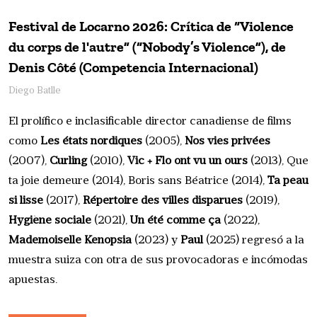
Festival de Locarno 2026: Crítica de “Violence
du corps de l'autre” (“Nobody’s Violence”), de
Denis Côté (Competencia Internacional)
Diego Batlle
El prolífico e inclasificable director canadiense de films
como
Les états nordiques
(2005),
Nos vies privées
(2007),
Curling
(2010),
Vic + Flo ont vu un ours
(2013), Que
ta joie demeure (2014), Boris sans Béatrice (2014),
Ta peau
si lisse
(2017),
Répertoire des villes disparues
(2019),
Hygiène sociale
(2021),
Un été comme ça
(2022),
Mademoiselle Kenopsia
(2023) y
Paul
(2025) regresó a la
muestra suiza con otra de sus provocadoras e incómodas
apuestas.