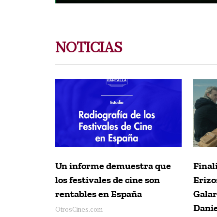
NOTICIAS
Un informe demuestra que
Final
los festivales de cine son
Erizo
rentables en España
Galar
Danie
OtrosCines.com