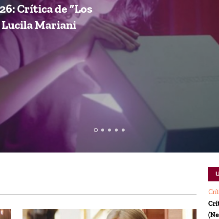
26: Crítica de “Los
e Lucila Mariani
Crí
Crí
(Ne