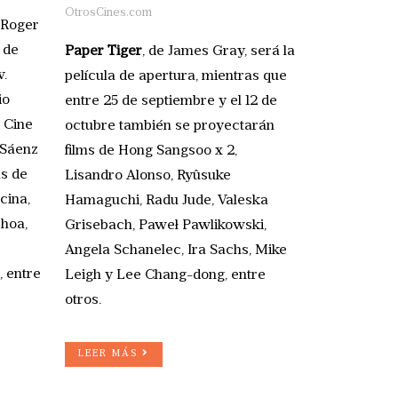
OtrosCines.com
 Roger
 de
Paper Tiger
, de James Gray, será la
v.
película de apertura, mientras que
io
entre 25 de septiembre y el 12 de
l Cine
octubre también se proyectarán
 Sáenz
films de Hong Sangsoo x 2,
as de
Lisandro Alonso, Ryûsuke
cina,
Hamaguchi, Radu Jude, Valeska
choa,
Grisebach, Paweł Pawlikowski,
Angela Schanelec, Ira Sachs, Mike
 entre
Leigh y Lee Chang-dong, entre
otros.
LEER MÁS