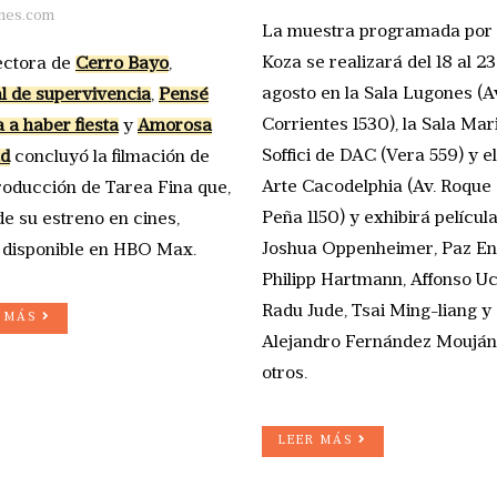
nes.com
La muestra programada por
Koza se realizará del 18 al 23
ectora de
Cerro Bayo
,
agosto en la Sala Lugones (A
 de supervivencia
,
Pensé
Corrientes 1530), la Sala Mar
a a haber fiesta
y
Amorosa
Soffici de DAC (Vera 559) y e
ad
concluyó la filmación de
Arte Cacodelphia (Av. Roque
roducción de Tarea Fina que,
Peña 1150) y exhibirá películ
de su estreno en cines,
Joshua Oppenheimer, Paz En
 disponible en HBO Max.
Philipp Hartmann, Affonso U
Radu Jude, Tsai Ming-liang y
R MÁS
Alejandro Fernández Mouján,
otros.
LEER MÁS