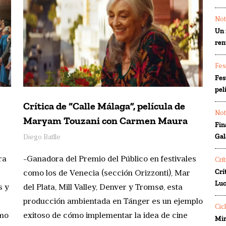
Not
Un 
ren
Fes
Fes
pel
Crítica de “Calle Málaga”, película de
Not
Maryam Touzani con Carmen Maura
Fin
Gal
Diego Batlle
ra
-Ganadora del Premio del Público en festivales
Crí
Crí
como los de Venecia (sección Orizzonti), Mar
Luc
s y
del Plata, Mill Valley, Denver y Tromsø, esta
producción ambientada en Tánger es un ejemplo
Cic
omo
exitoso de cómo implementar la idea de cine
Mir