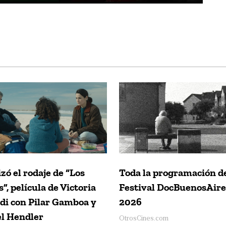
izó el rodaje de “Los
Toda la programación d
s”, película de Victoria
Festival DocBuenosAire
di con Pilar Gamboa y
2026
l Hendler
OtrosCines.com