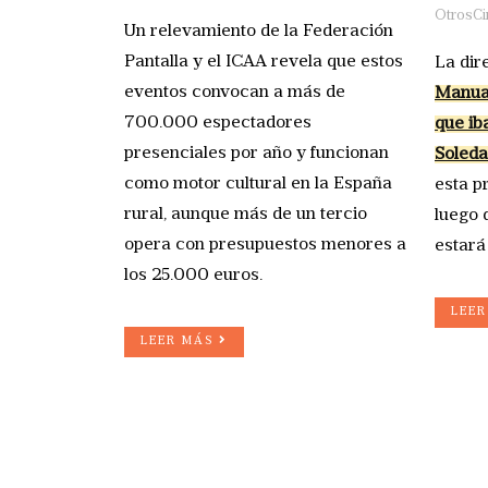
OtrosCi
Un relevamiento de la Federación
Pantalla y el ICAA revela que estos
La dir
eventos convocan a más de
Manual
700.000 espectadores
que ib
presenciales por año y funcionan
Soled
como motor cultural en la España
esta p
rural, aunque más de un tercio
luego 
opera con presupuestos menores a
estará
los 25.000 euros.
LEE
LEER MÁS