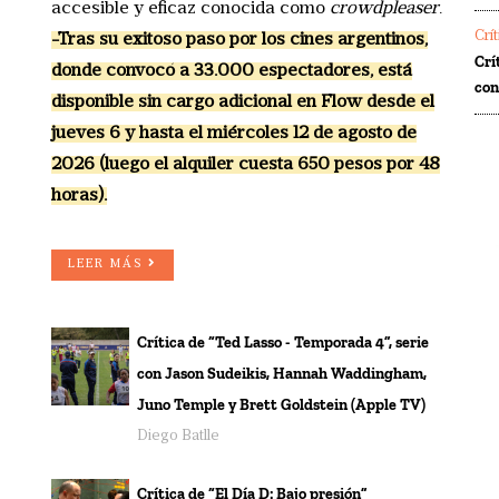
accesible y eficaz conocida como
crowdpleaser
.
Crí
-Tras su exitoso paso por los cines argentinos,
Crí
donde convocó a 33.000 espectadores, está
co
disponible sin cargo adicional en Flow desde el
jueves 6 y hasta el miércoles 12 de agosto de
2026 (luego el alquiler cuesta 650 pesos por 48
horas).
LEER MÁS
Crítica de “Ted Lasso - Temporada 4”, serie
con Jason Sudeikis, Hannah Waddingham,
Juno Temple y Brett Goldstein (Apple TV)
Diego Batlle
Crítica de “El Día D: Bajo presión”