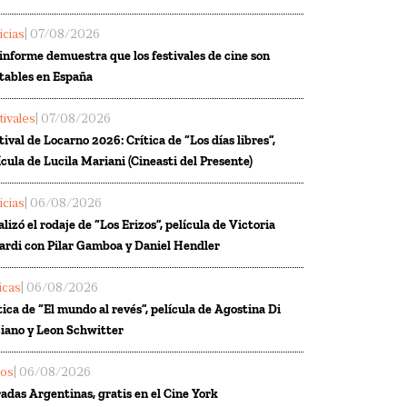
icias
| 07/08/2026
informe demuestra que los festivales de cine son
tables en España
tivales
| 07/08/2026
tival de Locarno 2026: Crítica de “Los días libres”,
ícula de Lucila Mariani (Cineasti del Presente)
icias
| 06/08/2026
alizó el rodaje de “Los Erizos”, película de Victoria
ardi con Pilar Gamboa y Daniel Hendler
ticas
| 06/08/2026
tica de “El mundo al revés”, película de Agostina Di
iano y Leon Schwitter
los
| 06/08/2026
adas Argentinas, gratis en el Cine York