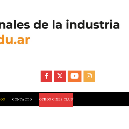
FACEBOOK
X
YOUTUBE
INSTAGRAM
,
LOS
CONTACTO
OTROS CINES CLUB